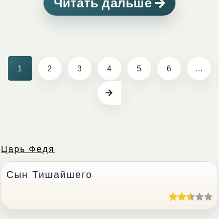
Читать дальше
1
2
3
4
5
6
...
Царь Федя
Сын Тишайшего