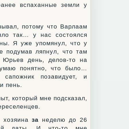
ранее вспаханные земли у
вывал, потому что Варлаам
ыло так… у нас состоялся
ны. Я уже упомянул, что у
е подумав ляпнул, что там
 Юрьев день, делов-то на
думаю понятно, что было…
 сапожник позавидует, и
и пень.
ыт, который мне подсказал,
ереселенцев.
ь хозяина
за
неделю до 26
ой даты. И что-то мне