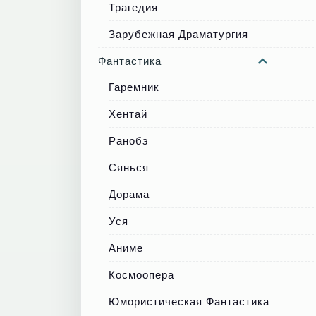
Трагедия
Зарубежная Драматургия
Фантастика
Гаремник
Хентай
Ранобэ
Сянься
Дорама
Уся
Аниме
Космоопера
Юмористическая Фантастика