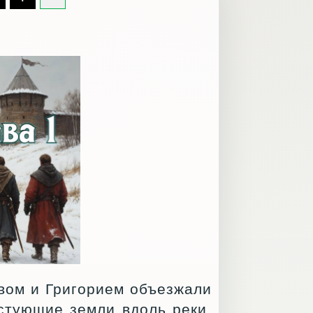
вом и Григорием объезжали
стующие земли вдоль реки.