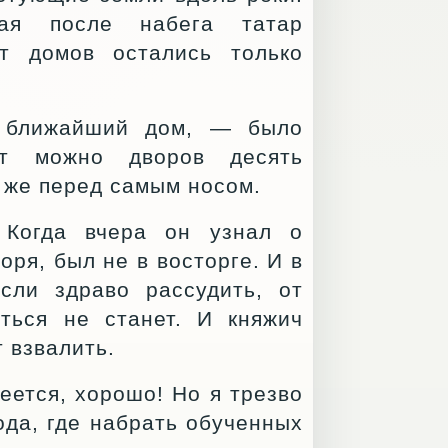
ная после набега татар
т домов остались только
 ближайший дом, — было
ут можно дворов десять
ь же перед самым носом.
 Когда вчера он узнал о
оря, был не в восторге. И в
сли здраво рассудить, от
ться не станет. И княжич
 взвалить.
еется, хорошо! Но я трезво
ода, где набрать обученных