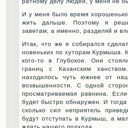
ратному делу людей, у меня не б
И у меня было время хорошенько 
жить дальше. Поэтому я реш
заветам, а именно, разделяй и вл
Итак, что же я собирался сдела
новеньких по хуторам Курмыша. К
кого-то в Глубокое. Они стоя
границ с Казанским ханство
находилось чуть южнее от наш
возвышенности. С одной сторо
просматриваемая равнина. Если
будет быстро обнаружен. И тогда 
сколько сил неприятель приве
будут отступать в Курмыш, а ма
ждать нашего подхода.