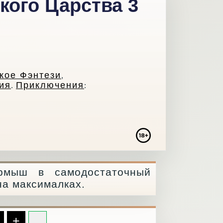
кого Царства 3
кое Фэнтези
,
ия
Приключения
.
:
урмыш в самодостаточный
на максималках.
+