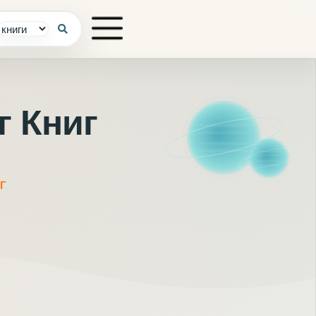
г Книг
Г