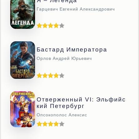
Я – Легенда
Гарцевич Евгений Александрович
Бастард Императора
Орлов Андрей Юрьевич
Отверженный VI: Эльфийс
Кий Петербург
Опсокополос Алексис