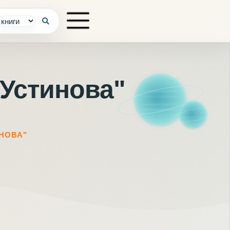
"устинова"
НОВА"