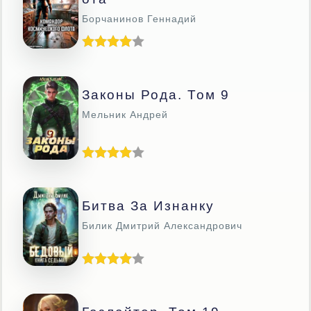
Борчанинов Геннадий
Законы Рода. Том 9
Мельник Андрей
Битва За Изнанку
Билик Дмитрий Александрович