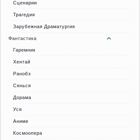
Сценарии
Трагедия
Зарубежная Драматургия
Фантастика
Гаремник
Хентай
Ранобэ
Сянься
Дорама
Уся
Аниме
Космоопера