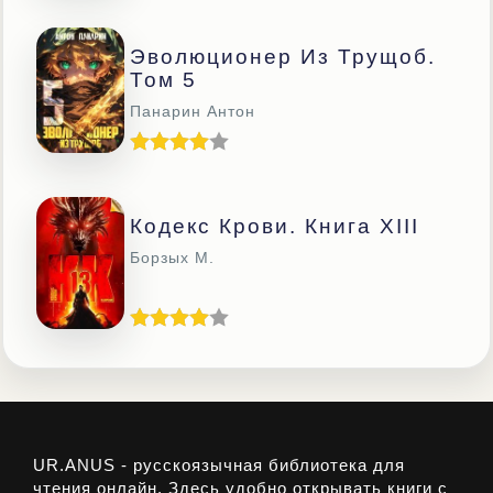
Эволюционер Из Трущоб.
Том 5
Панарин Антон
Кодекс Крови. Книга ХIII
Борзых М.
UR.ANUS - русскоязычная библиотека для
чтения онлайн. Здесь удобно открывать книги с