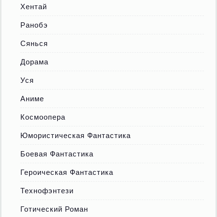
Хентай
Ранобэ
Сянься
Дорама
Уся
Аниме
Космоопера
Юмористическая Фантастика
Боевая Фантастика
Героическая Фантастика
Технофэнтези
Готический Роман