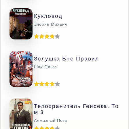
Кукловод
Злобин Михаил
Золушка Вне Правил
Шах Ольга
Телохранитель Генсека. То
М 3
Алмазный Петр