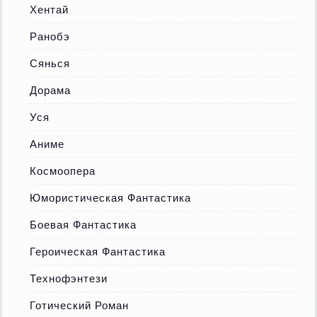
Хентай
Ранобэ
Сянься
Дорама
Уся
Аниме
Космоопера
Юмористическая Фантастика
Боевая Фантастика
Героическая Фантастика
Технофэнтези
Готический Роман