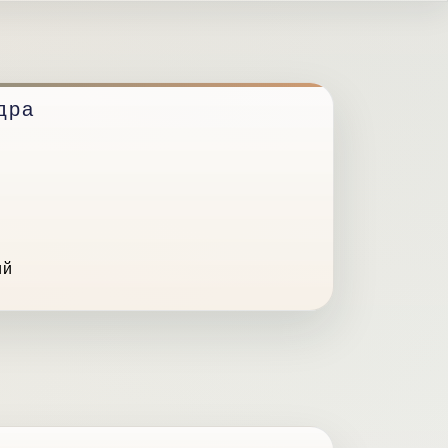
дра
ий