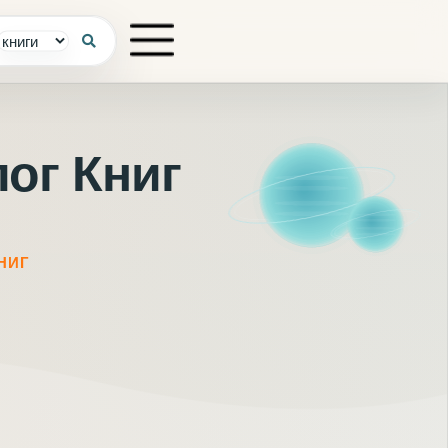
ог Книг
НИГ