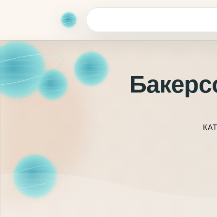
Бакерс
КА