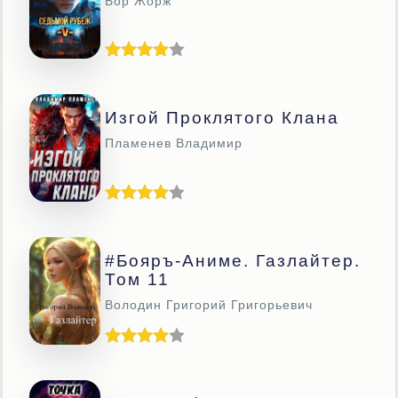
Бор Жорж
Изгой Проклятого Клана
Пламенев Владимир
#Бояръ-Аниме. Газлайтер.
Том 11
Володин Григорий Григорьевич