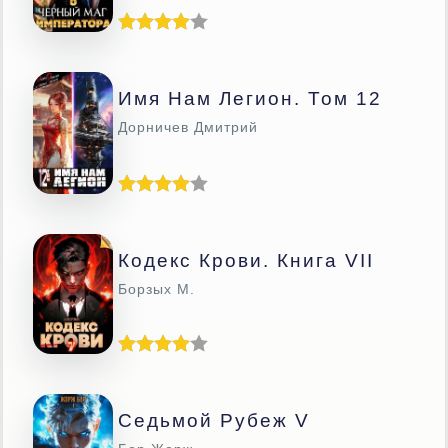
Имя Нам Легион. Том 12
Дорничев Дмитрий
Кодекс Крови. Книга VII
Борзых М.
Седьмой Рубеж V