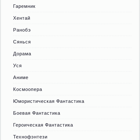
Гаремник
Хентай
Ранобэ
Сянься
Дорама
Уся
Аниме
Космоопера
Юмористическая Фантастика
Боевая Фантастика
Героическая Фантастика
Технофэнтези