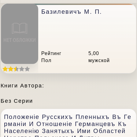
Базилевичъ M. П.
Рейтинг
5,00
Пол
мужской
Книги Автора:
Без Серии
Положеніе Русскихъ Пленныхъ Въ Ге
Рманіи И Отношеніе Германцевъ Къ
Населенію Занятыхъ Ими Областей