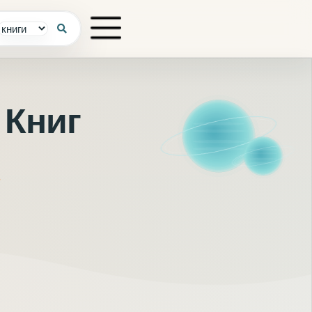
 Книг
Г