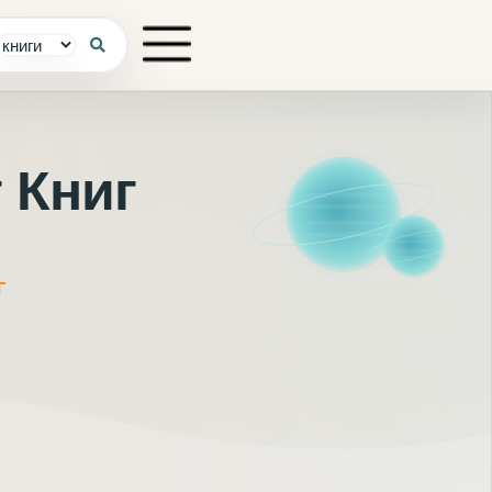
 Книг
Г