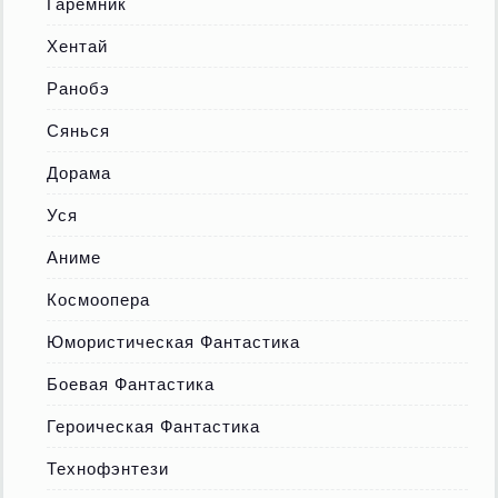
Гаремник
Хентай
Ранобэ
Сянься
Дорама
Уся
Аниме
Космоопера
Юмористическая Фантастика
Боевая Фантастика
Героическая Фантастика
Технофэнтези