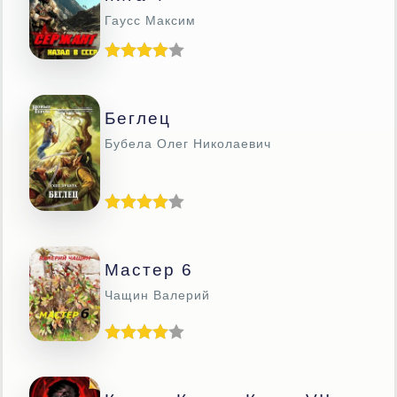
Гаусс Максим
Беглец
Бубела Олег Николаевич
Мастер 6
Чащин Валерий