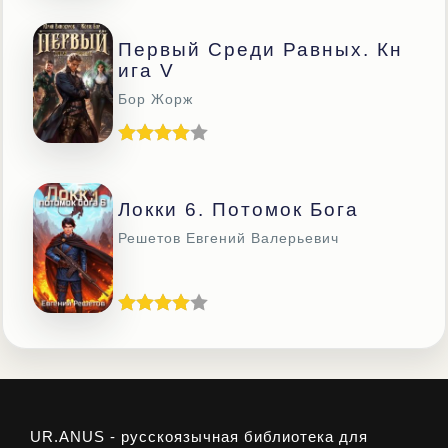
Первый Среди Равных. Кн
Ига V
Бор Жорж
Локки 6. Потомок Бога
Решетов Евгений Валерьевич
UR.ANUS - русскоязычная библиотека для