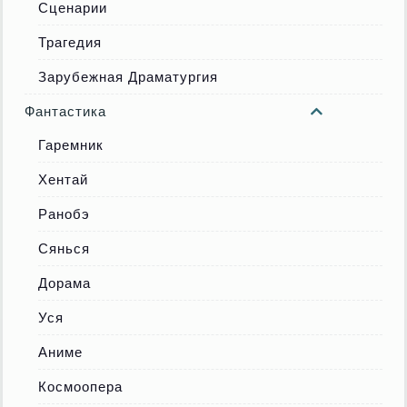
Сценарии
Трагедия
Зарубежная Драматургия
Фантастика
Гаремник
Хентай
Ранобэ
Сянься
Дорама
Уся
Аниме
Космоопера