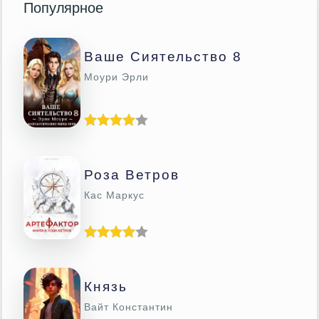
Популярное
Ваше Сиятельство 8
Моури Эрли
Роза Ветров
Кас Маркус
Князь
Вайт Константин