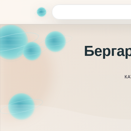
Бергар
КА