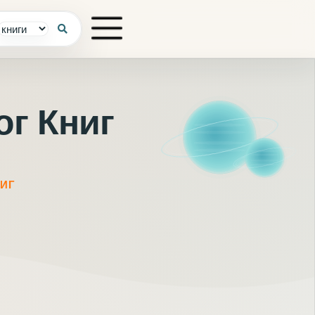
ог Книг
НИГ