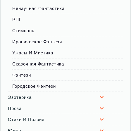
Ненаучная Фантастика
РПГ
Стимпанк
Ироническое Фэнтези
Ужасы И Мистика
Сказочная Фантастика
Фэнтези
Городское Фэнтези
Эзотерика
Проза
Стихи И Поэзия
Юмор