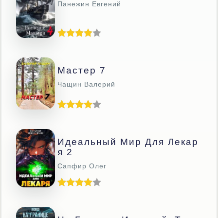
Панежин Евгений
Мастер 7
Чащин Валерий
Идеальный Мир Для Лекар
Я 2
Сапфир Олег