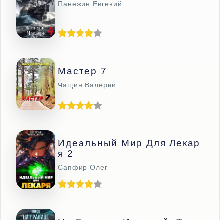
Панежин Евгений
Мастер 7
Чащин Валерий
Идеальный Мир Для Лекар
Я 2
Сапфир Олег