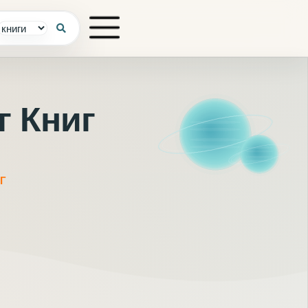
г Книг
Г