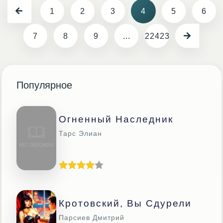
1
2
3
4
5
6
7
8
9
...
22423
Популярное
Огненный Наследник
Тарс Элиан
Кротовский, Вы Сдурели
Парсиев Дмитрий