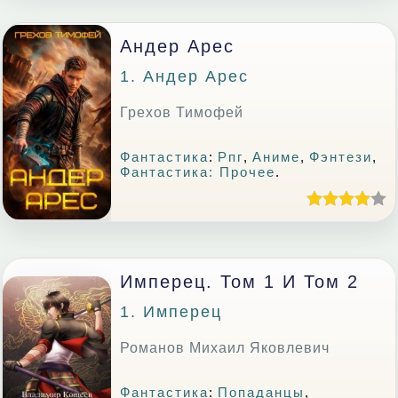
Андер Арес
1. Андер Арес
Грехов Тимофей
Фантастика
:
Рпг
,
Аниме
,
Фэнтези
,
Фантастика: Прочее
.
Имперец. Том 1 И Том 2
1. Имперец
Романов Михаил Яковлевич
Фантастика
:
Попаданцы
,