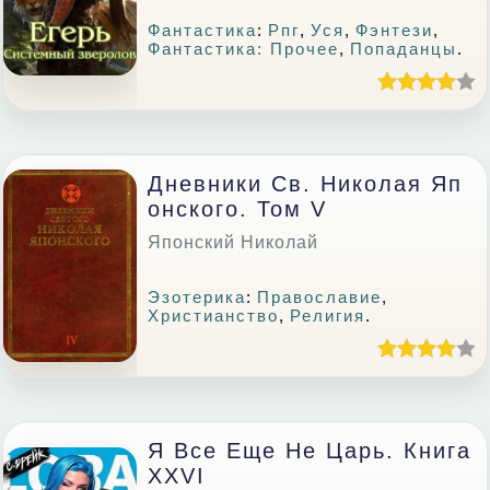
Фантастика
:
Рпг
,
Уся
,
Фэнтези
,
Фантастика: Прочее
,
Попаданцы
.
Дневники Св. Николая Яп
Онского. Том V
Японский Николай
Эзотерика
:
Православие
,
Христианство
,
Религия
.
Я Все Еще Не Царь. Книга
XXVI