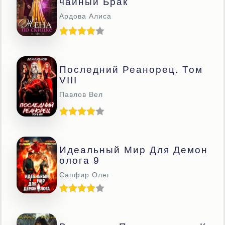
Чайный Брак
Ардова Алиса
Последний Реанорец. Том
VIII
Павлов Вел
Идеальный Мир Для Демон
Олога 9
Сапфир Олег